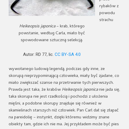
rybaków z
powodu
strachu
Heikeopsis japonica
– krab, którego
powstanie, według Carla, miało być
spowodowane sztuczną selekcją.
Autor: RD 77, lic.
CC BY-SA 4.0
wywołanego ludową legendą, podczas gdy inne, ze
skorupą nieprzypominającą człowieka, miały być zjadane, co
miało zwiększać szanse na przetrwanie tych pierwszych.
Prawda jest taka, że krabów
Heikeopsis japonica
nie jada się,
taka skorupa nie jest rzadkością i pochodzi z ułożenia
mięśni, a podobne skorupy znajduje się również w
skamielinach starszych niż człowiek. Pan Carl dał się złapać
na pareidolię – instynkt, dzięki któremu widzimy znane
obiekty tam, gdzie ich nie ma. Jej przykładem może być pies