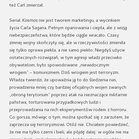
też Carl zmierzał.
Serial
Kosmos
nie jest tworem marketingu, a wycinkiem
życia Carla Sagana. Pełnym opanowania i ciepła, ale z wizją
niebezpieczeństwa, które będzie ciągle wracało. Czasy
zimnej wojny skończyły się, ale w rzeczywistości zmieniła
się tylko oprawa piekła, a nie samo piekło. Niegdyś użycie
ostatecznych rozwiązań, w tym agresji władz przeciwko
obywatelom, było spowodowane „niewidocznym
wrogiem” – komunizmem. Dziś wrogiem jest terroryzm.
Władza twierdzi, że upoważnia ją to do śledzenia nas,
prowadzenia mniej czy bardziej oficjalnych wojen zwanych
„obroną terytorium” poprzez atak na nieznaczące militarnie
państwa, torturowania przypadkowych ludzi i
przeprowadzania na nich eksperymentów rodem z horroru.
Co gorsza, mówiąc o tym, można spotkać się z zarzutem, że
zaprzecza się terroryzmowi. Otóż nie. Chciałem powiedzieć,
że nie ma tylko czerni i bieli, ale pójdę dalej: w ogóle nie ma