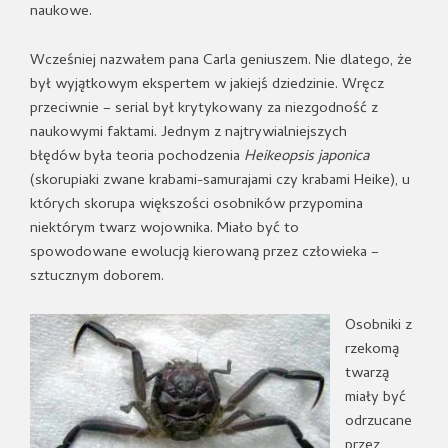
naukowe.
Wcześniej nazwałem pana Carla geniuszem. Nie dlatego, że
był wyjątkowym ekspertem w jakiejś dziedzinie. Wręcz
przeciwnie – serial był krytykowany za niezgodność z
naukowymi faktami. Jednym z najtrywialniejszych
błędów była teoria pochodzenia
Heikeopsis japonica
(skorupiaki zwane krabami-samurajami czy krabami Heike), u
których skorupa większości osobników przypomina
niektórym twarz wojownika. Miało być to
spowodowane ewolucją kierowaną przez człowieka –
sztucznym doborem.
Osobniki z
rzekomą
twarzą
miały być
odrzucane
przez