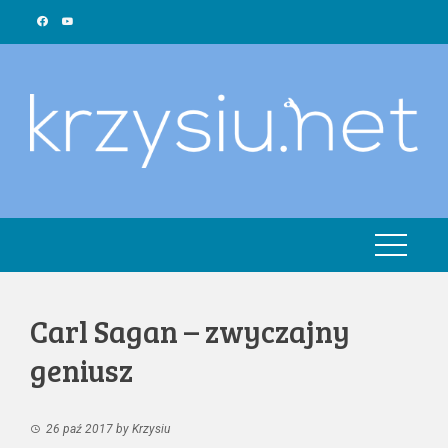
Skip
to
content
Carl Sagan – zwyczajny
geniusz
26 paź 2017
by
Krzysiu