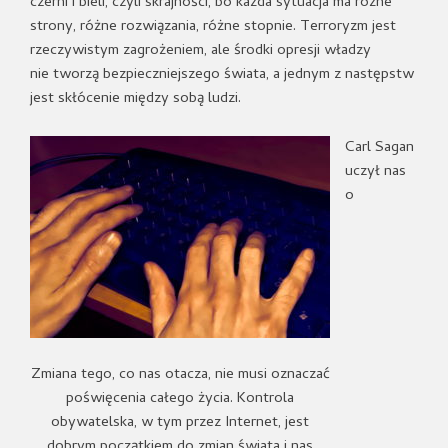
czerni i bieli, czyli skrajności, bo każda sytuacja ma różne
strony, różne rozwiązania, różne stopnie. Terroryzm jest
rzeczywistym zagrożeniem, ale środki opresji władzy
nie tworzą bezpieczniejszego świata, a jednym z następstw
jest skłócenie między sobą ludzi.
Carl Sagan
uczył nas
o
Zmiana tego, co nas otacza, nie musi oznaczać
poświęcenia całego życia. Kontrola
obywatelska, w tym przez Internet, jest
dobrym początkiem do zmian świata i nas