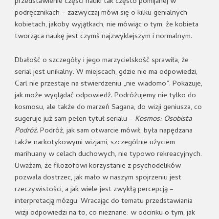
przedstawienie części nauki tak często pomijanej w
podręcznikach – zazwyczaj mówi się o kilku genialnych
kobietach, jakoby wyjątkach, nie mówiąc o tym, że kobieta
tworząca naukę jest czymś najzwyklejszym i normalnym.
Dbałość o szczegóły i jego marzycielskość sprawiła, że
serial jest unikalny. W miejscach, gdzie nie ma odpowiedzi,
Carl nie przestaje na stwierdzeniu „nie wiadomo”. Pokazuje,
jak może wyglądać odpowiedź. Podróżujemy nie tylko do
kosmosu, ale także do marzeń Sagana, do wizji geniusza, co
sugeruje już sam pełen tytuł serialu –
Kosmos: Osobista
Podróż
. Podróż, jak sam otwarcie mówił, była napędzana
także narkotykowymi wizjami, szczególnie użyciem
marihuany w celach duchowych, nie typowo rekreacyjnych.
Uważam, że filozofowi korzystanie z psychodelików
pozwala dostrzec, jak mało w naszym spojrzeniu jest
rzeczywistości, a jak wiele jest zwykłą percepcją –
interpretacją mózgu. Wracając do tematu przedstawiania
wizji odpowiedzi na to, co nieznane: w odcinku o tym, jak