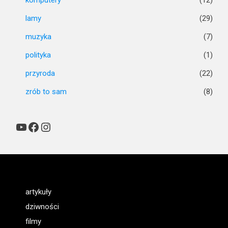
lamy
(29)
muzyka
(7)
polityka
(1)
przyroda
(22)
zrób to sam
(8)
YouTube
Facebook
Instagram
artykuły
dziwności
filmy