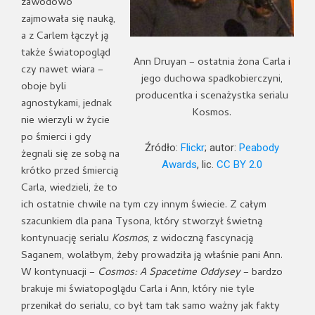
zawodowo
zajmowała się nauką,
a z Carlem łączył ją
także światopogląd
Ann Druyan – ostatnia żona Carla i
czy nawet wiara –
jego duchowa spadkobierczyni,
oboje byli
producentka i scenażystka serialu
agnostykami, jednak
Kosmos.
nie wierzyli w życie
po śmierci i gdy
Źródło:
Flickr
; autor:
Peabody
żegnali się ze sobą na
Awards
, lic.
CC BY 2.0
krótko przed śmiercią
Carla, wiedzieli, że to
ich ostatnie chwile na tym czy innym świecie. Z całym
szacunkiem dla pana Tysona, który stworzył świetną
kontynuację serialu
Kosmos
, z widoczną fascynacją
Saganem, wolałbym, żeby prowadziła ją właśnie pani Ann.
W kontynuacji –
Cosmos: A Spacetime Oddysey
– bardzo
brakuje mi światopoglądu Carla i Ann, który nie tyle
przenikał do serialu, co był tam tak samo ważny jak fakty