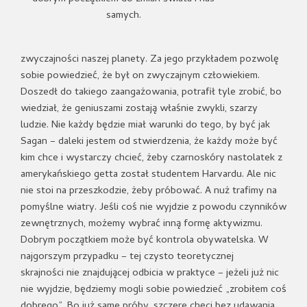
samych.
zwyczajności naszej planety. Za jego przykładem pozwolę
sobie powiedzieć, że był on zwyczajnym człowiekiem.
Doszedł do takiego zaangażowania, potrafił tyle zrobić, bo
wiedział, że geniuszami zostają właśnie zwykli, szarzy
ludzie. Nie każdy będzie miał warunki do tego, by być jak
Sagan – daleki jestem od stwierdzenia, że każdy może być
kim chce i wystarczy chcieć, żeby czarnoskóry nastolatek z
amerykańskiego getta został studentem Harvardu. Ale nic
nie stoi na przeszkodzie, żeby próbować. A nuż trafimy na
pomyślne wiatry. Jeśli coś nie wyjdzie z powodu czynników
zewnętrznych, możemy wybrać inną formę aktywizmu.
Dobrym początkiem może być kontrola obywatelska. W
najgorszym przypadku – tej czysto teoretycznej
skrajności nie znajdującej odbicia w praktyce – jeżeli już nic
nie wyjdzie, będziemy mogli sobie powiedzieć „zrobiłem coś
dobrego”. Bo już same próby, szczere chęci bez udawania