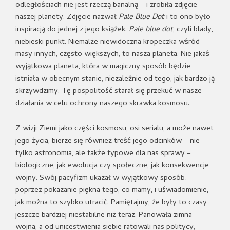
odległościach nie jest rzeczą banalną – i zrobiła zdjęcie
naszej planety. Zdjęcie nazwał
Pale Blue Dot
i to ono było
inspiracją do jednej z jego książek.
Pale blue dot
, czyli blady,
niebieski punkt. Niemalże niewidoczna kropeczka wśród
masy innych, często większych, to nasza planeta. Nie jakaś
wyjątkowa planeta, która w magiczny sposób będzie
istniała w obecnym stanie, niezależnie od tego, jak bardzo ją
skrzywdzimy. Tę pospolitość starał się przekuć w nasze
działania w celu ochrony naszego skrawka kosmosu.
Z wizji Ziemi jako części kosmosu, osi serialu, a może nawet
jego życia, bierze się również treść jego odcinków – nie
tylko astronomia, ale także typowe dla nas sprawy –
biologiczne, jak ewolucja czy społeczne, jak konsekwencje
wojny. Swój pacyfizm ukazał w wyjątkowy sposób:
poprzez pokazanie piękna tego, co mamy, i uświadomienie,
jak można to szybko utracić. Pamiętajmy, że były to czasy
jeszcze bardziej niestabilne niż teraz. Panowała zimna
wojna, a od unicestwienia siebie ratowali nas politycy,