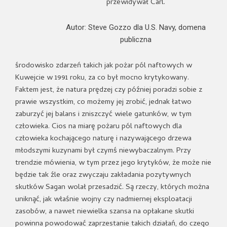
przewidywał Carl.
Autor: Steve Gozzo dla U.S. Navy, domena
publiczna
środowisko zdarzeń takich jak pożar pól naftowych w
Kuwejcie w 1991 roku, za co był mocno krytykowany.
Faktem jest, że natura prędzej czy później poradzi sobie z
prawie wszystkim, co możemy jej zrobić, jednak łatwo
zaburzyć jej balans i zniszczyć wiele gatunków, w tym
człowieka. Cios na miarę pożaru pól naftowych dla
człowieka kochającego naturę i nazywającego drzewa
młodszymi kuzynami był czymś niewybaczalnym. Przy
trendzie mówienia, w tym przez jego krytyków, że może nie
będzie tak źle oraz zwyczaju zakładania pozytywnych
skutków Sagan wolał przesadzić. Są rzeczy, których można
uniknąć, jak właśnie wojny czy nadmiernej eksploatacji
zasobów, a nawet niewielka szansa na opłakane skutki
powinna powodować zaprzestanie takich działań, do czego