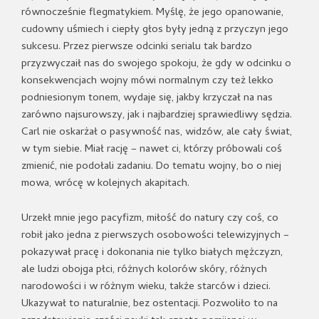
równocześnie flegmatykiem. Myślę, że jego opanowanie,
cudowny uśmiech i ciepły głos były jedną z przyczyn jego
sukcesu. Przez pierwsze odcinki serialu tak bardzo
przyzwyczaił nas do swojego spokoju, że gdy w odcinku o
konsekwencjach wojny mówi normalnym czy też lekko
podniesionym tonem, wydaje się, jakby krzyczał na nas
zarówno najsurowszy, jak i najbardziej sprawiedliwy sędzia.
Carl nie oskarżał o pasywność nas, widzów, ale cały świat,
w tym siebie. Miał rację – nawet ci, którzy próbowali coś
zmienić, nie podołali zadaniu. Do tematu wojny, bo o niej
mowa, wrócę w kolejnych akapitach.
Urzekł mnie jego pacyfizm, miłość do natury czy coś, co
robił jako jedna z pierwszych osobowości telewizyjnych –
pokazywał pracę i dokonania nie tylko białych mężczyzn,
ale ludzi obojga płci, różnych kolorów skóry, różnych
narodowości i w różnym wieku, także starców i dzieci.
Ukazywał to naturalnie, bez ostentacji. Pozwoliło to na