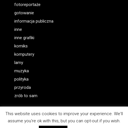
fotoreportaże
gotowanie
informacja publiczna
inne
inne grafiki
komiks
komputery
lamy
muzyka
polityka
przyroda
zrób to sam
This website uses cookies to improve your experience. We'll
assume you're ok with this, but you can opt-out if you wish.