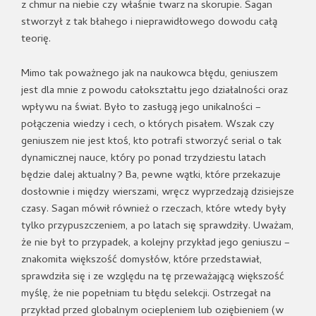
z chmur na niebie czy właśnie twarz na skorupie. Sagan
stworzył z tak błahego i nieprawidłowego dowodu całą
teorię.
Mimo tak poważnego jak na naukowca błędu, geniuszem
jest dla mnie z powodu całokształtu jego działalności oraz
wpływu na świat. Było to zasługą jego unikalności –
połączenia wiedzy i cech, o których pisałem. Wszak czy
geniuszem nie jest ktoś, kto potrafi stworzyć serial o tak
dynamicznej nauce, który po ponad trzydziestu latach
będzie dalej aktualny? Ba, pewne wątki, które przekazuje
dosłownie i między wierszami, wręcz wyprzedzają dzisiejsze
czasy. Sagan mówił również o rzeczach, które wtedy były
tylko przypuszczeniem, a po latach się sprawdziły. Uważam,
że nie był to przypadek, a kolejny przykład jego geniuszu –
znakomita większość domysłów, które przedstawiał,
sprawdziła się i ze względu na tę przeważającą większość
myślę, że nie popełniam tu błędu selekcji. Ostrzegał na
przykład przed globalnym ociepleniem lub oziębieniem (w