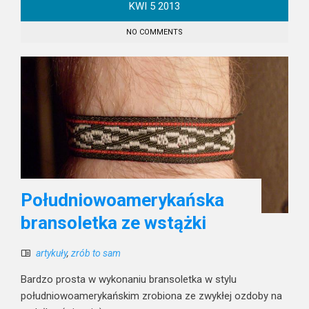
KWI
5
2013
NO COMMENTS
Południowoamerykańska
bransoletka ze wstążki
artykuły
,
zrób to sam
Bardzo prosta w wykonaniu bransoletka w stylu
południowoamerykańskim zrobiona ze zwykłej ozdoby na