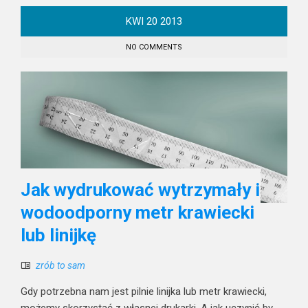
KWI
20
2013
NO COMMENTS
Jak wydrukować wytrzymały i
wodoodporny metr krawiecki
lub linijkę
zrób to sam
Gdy potrzebna nam jest pilnie linijka lub metr krawiecki,
możemy skorzystać z własnej drukarki. A jak uczynić by