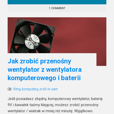
1 COMMENT
Jak zrobić przenośny
wentylator z wentylatora
komputerowego i baterii
filmy
,
komputery
,
zrób to sam
Jeśli posiadasz zbędny, komputerowy wentylator, baterię
9V i kawałek taśmy klejącej, możesz zrobić przenośny
wentylator / wiatrak w mniej niż minutę. Wyjątkowo