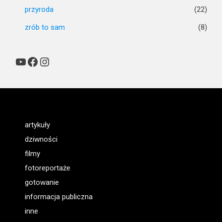
przyroda
(22)
zrób to sam
(8)
YouTube
Facebook
Instagram
artykuły
dziwności
filmy
fotoreportaże
gotowanie
informacja publiczna
inne