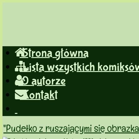
Strona główna
jeśli nie wiesz czy powiedzieć hehe czy haha, powiedz heh
Lista wszystkich komiksó
O autorze
Kontakt
"Pudełko z ruszającymi się obrazka