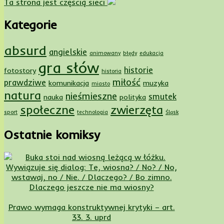
Ta strona jest częścią sieci
Kategorie
absurd
angielskie
animowany
błędy
edukacja
gra słów
historie
fotostory
historia
miłość
prawdziwe
komunikacja
muzyka
miasto
natura
nieśmieszne
smutek
nauka
polityka
społeczne
zwierzęta
sport
technologia
Śląsk
Ostatnie komiksy
Dlaczego jeszcze nie ma wiosny?
Prawo wymaga konstruktywnej krytyki – art.
33. 3. uprd