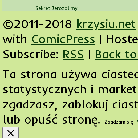
Sekret Jerozolimy
©2011-2018
krzysiu.net
with
ComicPress
|
Host
Subscribe:
RSS
|
Back to
Ta strona używa ciaste
statystycznych i marketi
zgadzasz, zablokuj cias
lub opuść stronę.
Zgadzam się