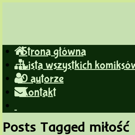
Strona główna
jeśli nie wiesz czy powiedzieć hehe czy haha, powiedz heh
Lista wszystkich komiksó
O autorze
Kontakt
Posts Tagged miłość