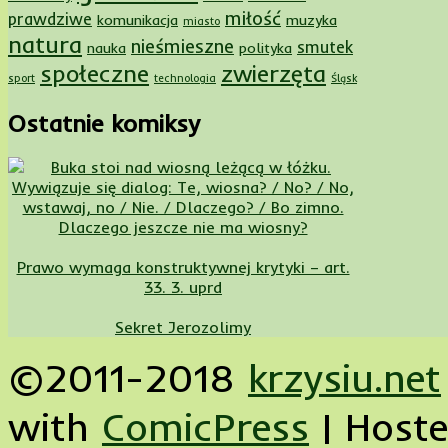
miłość
prawdziwe
komunikacja
muzyka
miasto
natura
nieśmieszne
smutek
nauka
polityka
społeczne
zwierzęta
sport
technologia
Śląsk
Ostatnie komiksy
Dlaczego jeszcze nie ma wiosny?
Prawo wymaga konstruktywnej krytyki – art.
33. 3. uprd
Sekret Jerozolimy
©2011-2018
krzysiu.net
with
ComicPress
|
Host