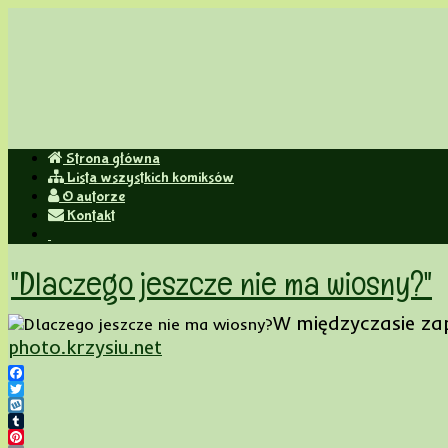
Strona główna
Lista wszystkich komiksów
jeśli nie wiesz czy powiedzieć hehe czy haha, powiedz heh
O autorze
Kontakt
"Dlaczego jeszcze nie ma wiosny?"
W międzyczasie zapr
photo.krzysiu.net
Facebook
Twitter
Wykop
Tumblr