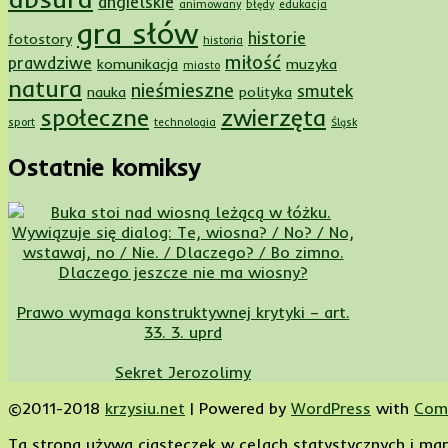
angielskie
animowany
błędy
edukacja
gra słów
historie
fotostory
historia
miłość
prawdziwe
komunikacja
muzyka
miasto
natura
nieśmieszne
smutek
nauka
polityka
społeczne
zwierzęta
sport
technologia
Śląsk
Ostatnie komiksy
Dlaczego jeszcze nie ma wiosny?
Prawo wymaga konstruktywnej krytyki – art.
33. 3. uprd
Sekret Jerozolimy
©2011-2018
krzysiu.net
|
Powered by
WordPress
with
Com
Ta strona używa ciasteczek w celach statystycznych i mark