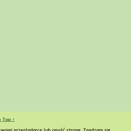
o Top ↑
swojej przeglądarce lub opuść stronę.
Zgadzam się