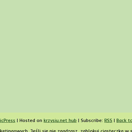
icPress
|
Hosted on
krzysiu.net hub
|
Subscribe:
RSS
|
Back t
etingowych. Jeśli się nie zgadzasz, zablokuj ciasteczka w 