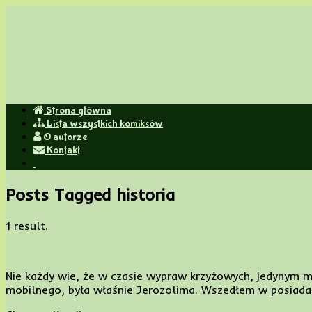
Strona główna
Lista wszystkich komiksów
jeśli nie wiesz czy powiedzieć hehe czy haha, powiedz heh
O autorze
Kontakt
Posts Tagged historia
1 result.
Nie każdy wie, że w czasie wypraw krzyżowych, jedynym 
mobilnego, była właśnie Jerozolima. Wszedłem w posiada