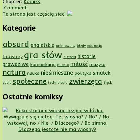
Chapter:
Komiks
Comment
Ta strona jest częścią sieci
Kategorie
absurd
angielskie
animowany
błędy
edukacja
gra słów
historie
fotostory
historia
miłość
prawdziwe
komunikacja
muzyka
miasto
natura
nieśmieszne
smutek
nauka
polityka
społeczne
zwierzęta
sport
technologia
Śląsk
Ostatnie komiksy
Dlaczego jeszcze nie ma wiosny?