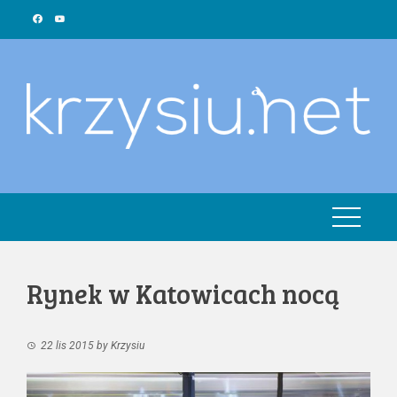
Skip
to
content
Rynek w Katowicach nocą
22 lis 2015
by
Krzysiu