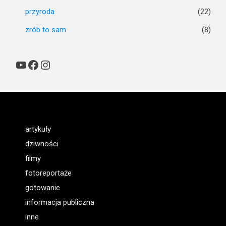
przyroda
(22)
zrób to sam
(8)
YouTube
Facebook
Instagram
artykuły
dziwności
filmy
fotoreportaże
gotowanie
informacja publiczna
inne