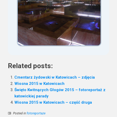
Related posts:
Cmentarz żydowski w Katowicach – zdjęcia
Wiosna 2015 w Katowicach
Święto Kwitnących Głogów 2015 – fotoreportaż z
katowickiej parady
Wiosna 2015 w Katowicach – część druga
Posted in
fotoreportaże