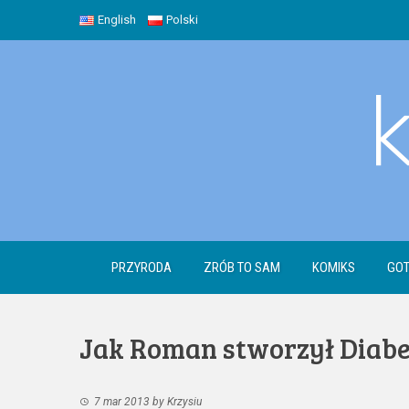
Skip
English
Polski
to
content
PRZYRODA
ZRÓB TO SAM
KOMIKS
GOT
Jak Roman stworzył Diabe
7 mar 2013
by
Krzysiu