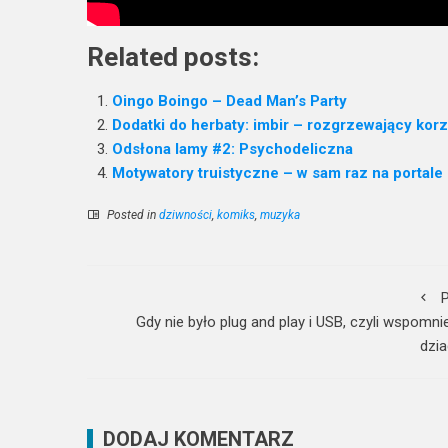
Related posts:
Oingo Boingo – Dead Man’s Party
Dodatki do herbaty: imbir – rozgrzewający kor
Odsłona lamy #2: Psychodeliczna
Motywatory truistyczne – w sam raz na portal
Posted in
dziwności
,
komiks
,
muzyka
P
Gdy nie było plug and play i USB, czyli wspomni
dzi
DODAJ KOMENTARZ