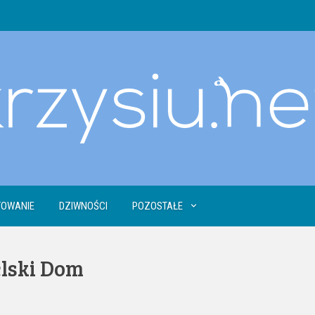
OWANIE
DZIWNOŚCI
POZOSTAŁE
lski Dom