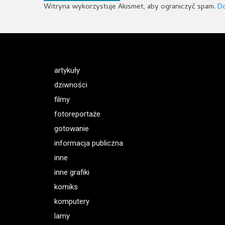
Witryna wykorzystuje Akismet, aby ograniczyć spam.
Do
artykuły
dziwności
filmy
fotoreportaże
gotowanie
informacja publiczna
inne
inne grafiki
komiks
komputery
lamy