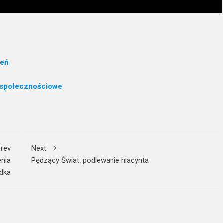
zeń
e społecznościowe
rev
Next
enia
Pędzący Świat: podlewanie hiacynta
adka