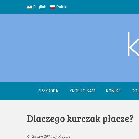
Skip
English
Polski
to
content
PRZYRODA
ZRÓB TO SAM
KOMIKS
GOT
Dlaczego kurczak płacze?
25 kwi 2014
by
Krzysiu