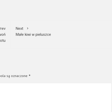
rev
Next
 woń
Małe kiwi w pieluszce
otu
ola są oznaczone
*