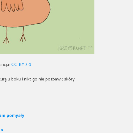
encja:
CC-BY 3.0
kurą u boku i nikt go nie pozbawił skóry
nam pomysły
ps