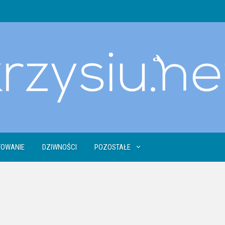
OWANIE
DZIWNOŚCI
POZOSTAŁE