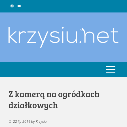
Skip
to
content
Z kamerą na ogródkach
działkowych
22 lip 2014
by
Krzysiu